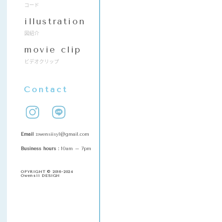
コード
illustration
図紹介
movie clip
ビデオクリップ
Contact
Email :
owensiisyl@gmail.com
Business hours :
10am – 7pm
OPYRIGHT © 2016-2024
Owensii DESIGN