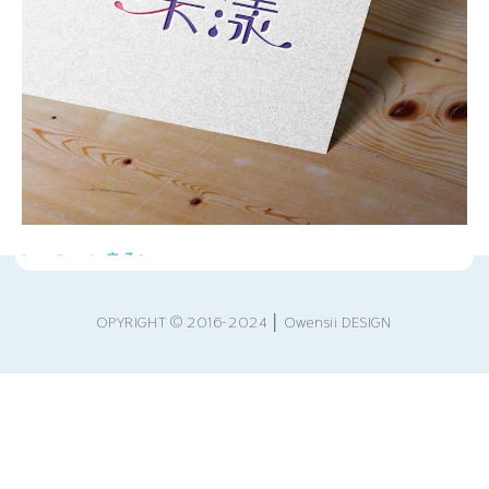
[ < Back 戻る]
OPYRIGHT © 2016-2024 │ Owensii DESIGN