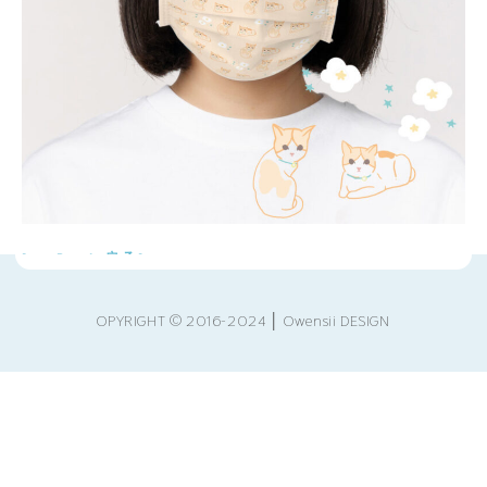
[ < Back 戻る]
OPYRIGHT © 2016-2024 │ Owensii DESIGN