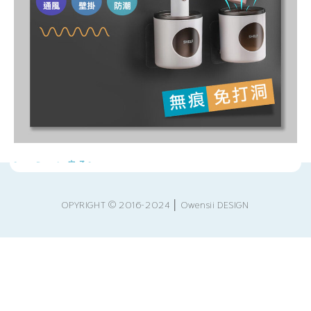
[ < Back 戻る]
OPYRIGHT © 2016-2024 │ Owensii DESIGN